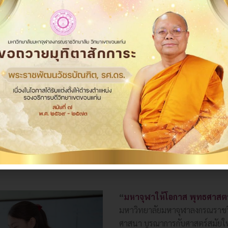
ศูนย์ปฏิบัติการคดีพิเศษเขตพื้นที่ 4
เมื่อวันที่ 3 สิงหาคม 2569 เวลา 09.00 น. ณ พระ
อุโบสถ วัดธาตุ พระอารามหลวง...
อ่านรายละเอียด
“
มหาจุฬาให้โอกาส พุทธศาสตร
มหาวิทยาลัยมหาจุฬาลงกรณราชว
ศาสนา บูรณาการกับศาสตร์สมัยใ