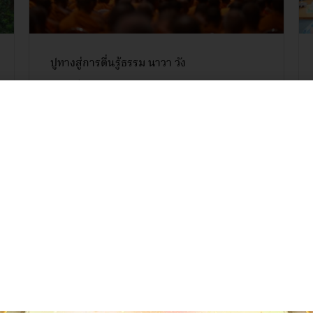
ปูทางสู่การตื่นรู้ธรรม นาวา วัง
​วันพุธที่ 5 สิงหาคม พ.ศ. 2569 เวลา 09.00 น. เจ้าคุณ
พระสินีนาถ พิลาสกัลยาณี...
อ่านรายละเอียด