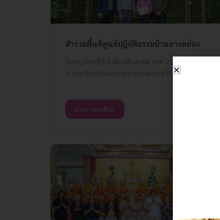
สำรวจพื้นที่ศูนย์ปฏิบัติธรรมบ้านยางหย่อง
วันพฤหัสบดีที่ 6 เดือนสิงหาคม พ.ศ. 2569 เวลา 10.30
น. มหาวิทยาลัยมหาจุฬาลงกรณราชวิทยาลัย...
อ่านรายละเอียด