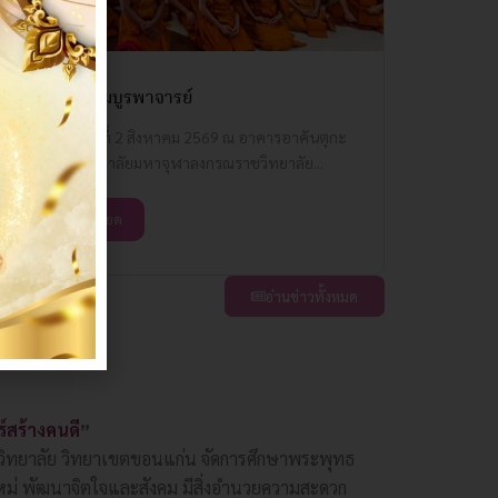
ทำสามีจิกรรมบูรพาจารย์
เมื่อวันอาทิตย์ที่ 2 สิงหาคม 2569 ณ อาคารอาคันตุกะ
ภายในมหาวิทยาลัยมหาจุฬาลงกรณราชวิทยาลัย...
อ่านรายละเอียด
อ่านข่าวทั้งหมด
์สร้างคนดี
”
ิทยาลัย วิทยาเขตขอนแก่น จัดการศึกษาพระพุทธ
หม่ พัฒนาจิตใจและสังคม มีสิ่งอำนวยความสะดวก